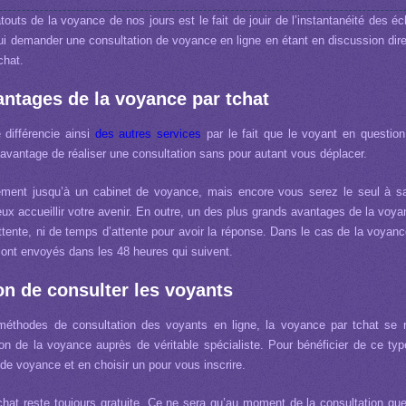
outs de la voyance de nos jours est le fait de jouir de l’instantanéité des éc
i demander une consultation de voyance en ligne en étant en discussion dir
chat.
antages de la voyance par tchat
 différencie ainsi
des autres services
par le fait que le voyant en questio
’avantage de réaliser une consultation sans pour autant vous déplacer.
ement jusqu’à un cabinet de voyance, mais encore vous serez le seul à s
ux accueillir votre avenir. En outre, un des plus grands avantages de la voyanc
’attente, ni de temps d’attente pour avoir la réponse. Dans le cas de la voyan
 sont envoyés dans les 48 heures qui suivent.
on de consulter les voyants
méthodes de consultation des voyants en ligne, la voyance par tchat se r
n de la voyance auprès de véritable spécialiste. Pour bénéficier de ce type
s de voyance et en choisir un pour vous inscrire.
 tchat reste toujours gratuite. Ce ne sera qu’au moment de la consultation qu